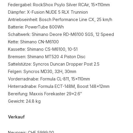
Federgabel: RockShox Psylo Silver RCAir, 15x110mm
Dämpfer: X-Fusion NUDE 5 RLX Trunnion
Antriebseinheit: Bosch Performance Line CX, 25 km/h
Batterie: PowerTube 800Wh
Schaltwerk: Shimano Deore RD-M6100 SGS, 12 Speed
Kette: Shimano CN-M6100
Kassette: Shimano CS-M6100, 10-51
Bremsen: Shimano MT520 4 Piston Disc
Sattelstütze: Syncros Duncan Dropper Post 2.5
Felgen: Syncros MD30, 32H, 30mm
Vorderradnabe: Formula CL-811, 15x110mm
Hinterradnabe: Formula ECT-148M, Boost 148x12mm
Bereifung: Maxxis Forekaster 29×2.6″
Gewicht: 24.8 kg
Verkauf
Neupreis: CHF 5999.00